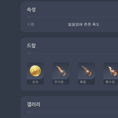
속성
이름
얼음방패 츄츄 폭도
드랍
모라
무거운 나팔
흑동 나팔
흑수정 나팔
갤러리