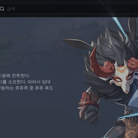
이용해 전투한다.
지를 소모한다. 따라서 당대
활동하는 츄츄족 중 츄츄 폭도