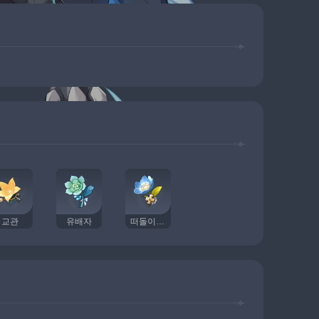
교관
유배자
떠돌이 의사