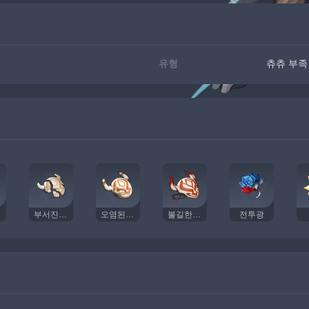
유형
츄츄 부족
부서진 가면
오염된 가면
불길한 가면
전투광