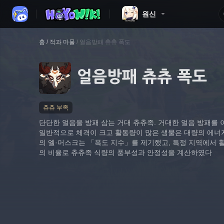
원신
홈
/
적과 마물
/
얼음방패 츄츄 폭도
얼음방패 츄츄 폭도
츄츄 부족
단단한 얼음을 방패 삼는 거대 츄츄족. 거대한 얼음 방패를 
일반적으로 체격이 크고 활동량이 많은 생물은 대량의 에너
의 엘·머스크는 「폭도 지수」를 제기했고, 특정 지역에서 
의 비율로 츄츄족 식량의 풍부성과 안정성을 계산하였다