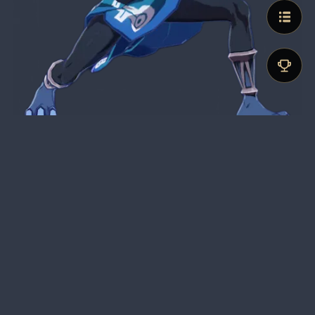
Eigenschaften
Herkunft
Details ansehen
Teyvat: 
Details ansehen
Enkanomiya: 