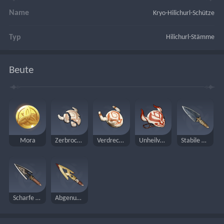
Name
Kryo-Hilichurl-Schütze
Typ
Hilichurl-Stämme
Beute
Mora
Zerbrochene Maske
Verdreckte Maske
Unheilvolle Maske
Stabile Bolzenspitze
Scharfe Bolzenspitze
Abgenutzte Bolzenspitze