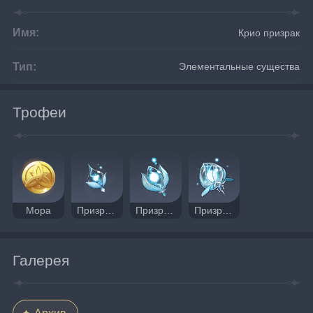
Имя:
Крио призрак
Тип:
Элементальные существа
Трофеи
Мора
Призрачная оболочка
Призрачное сердце
Призрачное ядро
Галерея
Архив