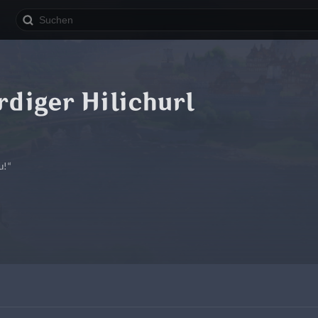
diger Hilichurl
u!“