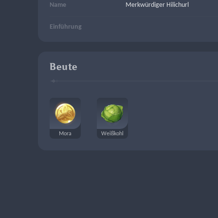
Name
Merkwürdiger Hilichurl
Einführung
Beute
Mora
Weißkohl