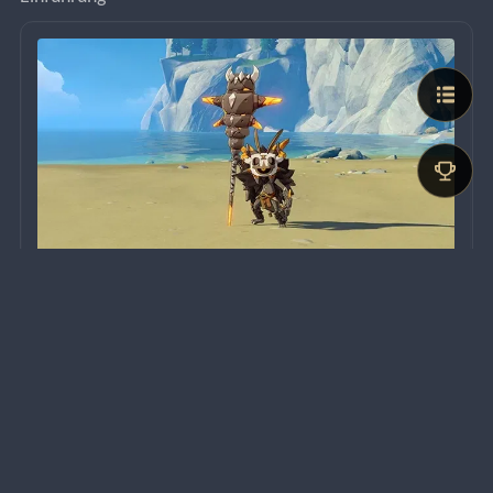
Benutzt eine stabile Geo-Steinsäule, um sich und andere 
Monster vor Gefahren zu schützen. Du könntest diese 
Steinsäule womöglich mit schweren 
Geo-Angriffen
, 
Zweihändern
 oder starken 
Explosionen
 zerbrechen. 
Besiegst du dieses Monster schnell, verschwindet auch 
die Kraft der Steinsäule.