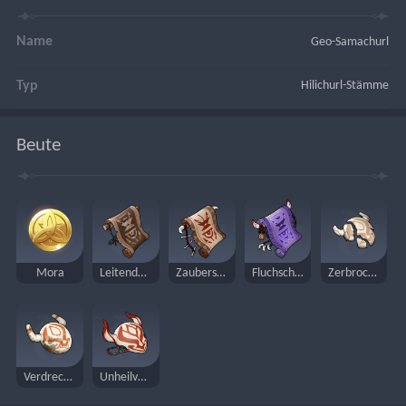
Name
Geo-Samachurl
Typ
Hilichurl-Stämme
Beute
Mora
Leitende Schriftrolle
Zaubersiegel-Schriftrolle
Fluchschriftrolle
Zerbrochene Maske
Verdreckte Maske
Unheilvolle Maske