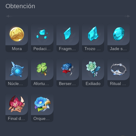
Obtención
Mora
Pedacito de jade shivada
Fragmento de jade shivada
Trozo de jade shivada
Jade shivada
Núcleo de escarcha
Afortunado
Berserker
Exiliado
Ritual de la Primavera
Final del Gladiador
Orquesta del Errante