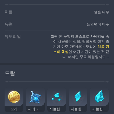
이름
얼음 나무
유형
돌연변이 마수
튜토리얼
활짝 핀 꽃잎의 모습으로 사냥감을 속
여 사냥하는 식물. 덩굴처럼 생긴 줄
기가 아주 단단하다. 뿌리에 
얼음 원
소의 핵심
인 어떤 기관이 있는 것 같
다. 어쩌면 주요 약점일지도…
드랍
모라
서리의 핵
서늘한 빙옥 가루
서늘한 빙옥 조각
서늘한 빙옥 덩이