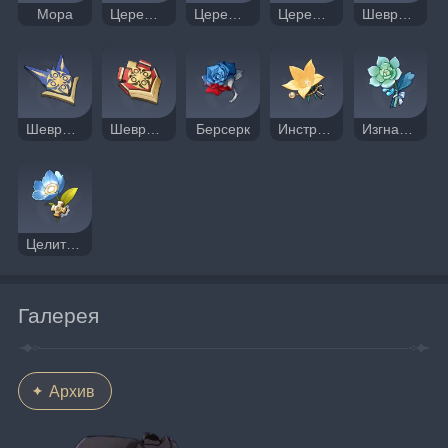
Мора
Церемониальный нож охотника
Церемониальный нож агента
Церемониальный нож инспектора
Шеврон рядового
Шеврон сержанта
Шеврон офицера
Берсерк
Инструктор
Изгнанник
Целитель
Галерея
Архив