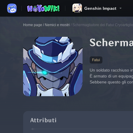
Genshin Impact
Home page
/
Nemici e mostri
/
Schermagliatore dei Fatui Cryoartigli
Schermag
Fatui
Un soldato racchiuso i
È armato di un equipag
Sebbene questo gli co
Attributi