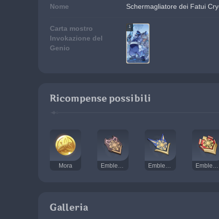
Nome
Schermagliatore dei Fatui Cry
1
Carta mostro
Invokazione del
Genio
Ricompense possibili
Mora
Emblema della recluta
Emblema del sergente
Emblema del tenente
Galleria