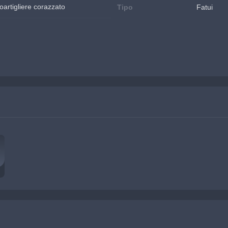
oartigliere corazzato
Tipo
Fatui