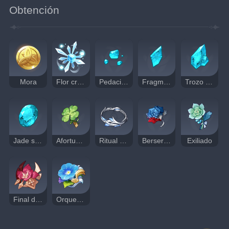
Obtención
Mora
Flor cristalina
Pedacito de jade shivada
Fragmento de jade shivada
Trozo de jade shivada
Jade shivada
Afortunado
Ritual de la Primavera
Berserker
Exiliado
Final del Gladiador
Orquesta del Errante