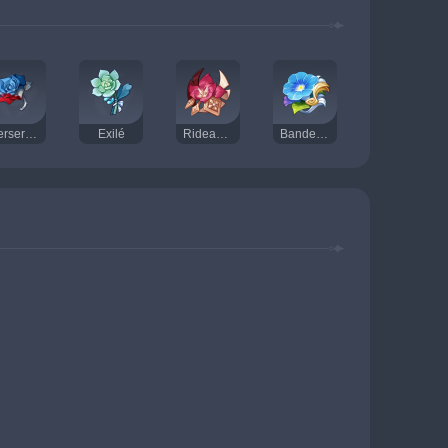
Berserker
Exilé
Rideau du Gladiateur
Bande vagabonde