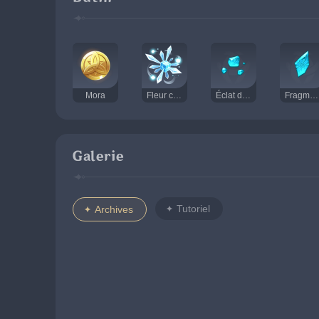
Mora
Fleur cristalline
Éclat de jade shivada
Fragment de jade shivada
Galerie
Tutoriel
Archives