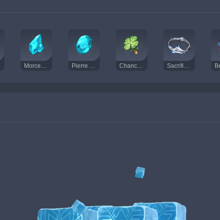
Morceau de jade shivada
Pierre de jade shivada
Chanceux
Sacrifieur Cryo