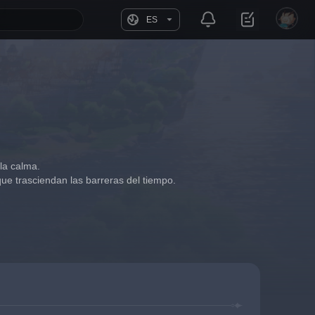
ES
 la calma.
e trasciendan las barreras del tiempo.