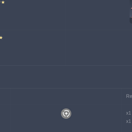
★★
★
Re
x1
x1