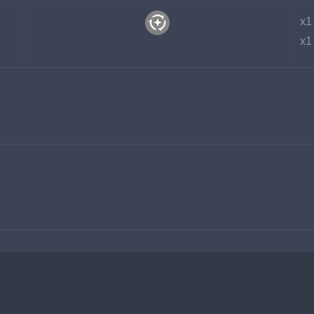
x1
x1