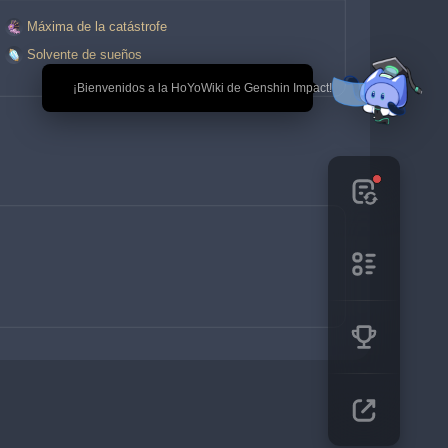
Máxima de la catástrofe
 
Solvente de sueños
 
🎉 ¡Bienvenidos a la HoYoWiki de Genshin Impact!