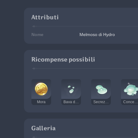
Attributi
Nome
Melmoso di Hydro
Ricompense possibili
Mora
Bava di Melmoso
Secrezioni di Melmoso
Concentrato di Melmoso
Galleria