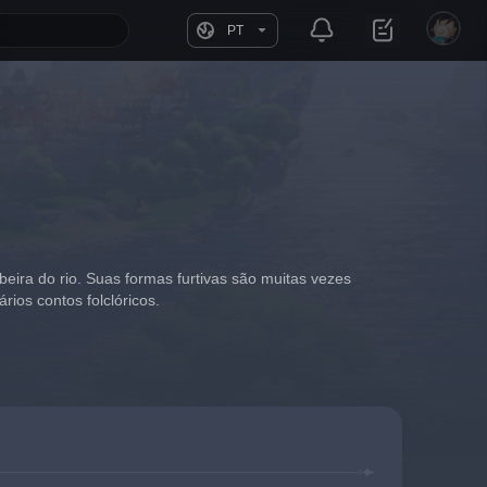
PT
eira do rio. Suas formas furtivas são muitas vezes 
rios contos folclóricos.