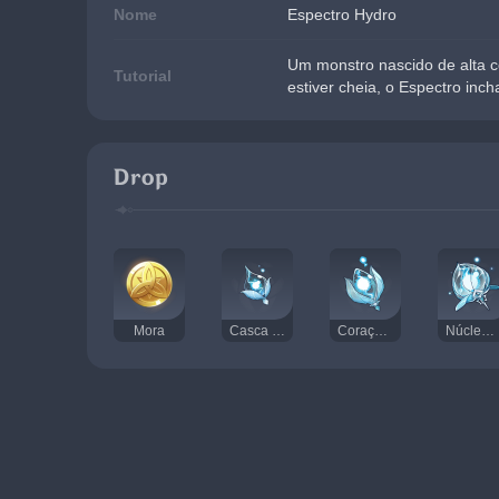
Nome
Espectro Hydro
Um monstro nascido de alta co
Tutorial
estiver cheia, o Espectro inch
Drop
Mora
Casca Espectral
Coração Espectral
Núcleo Espectral