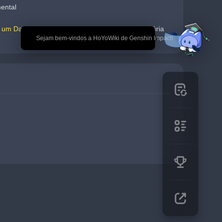
ental
r um Dano sério, acumulará Fúria
. Quando sua Fúria 
.
🎉 Sejam bem-vindos a HoYoWiki de Genshin Impact!