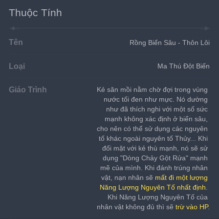
Thuộc Tính
Tên
Rồng Biển Sâu - Thôn Lôi
Loại
Ma Thú Đột Biến
Giáo Trình
Kẻ săn mồi nằm chờ đợi trong vùng 
nước tối đen như mực. Nó dường 
như đã thích nghi với một số sức 
mạnh không xác định ở biển sâu, 
cho nên có thể sử dụng các nguyên 
tố khác ngoài nguyên tố Thủy... Khi 
đối mặt với kẻ thù mạnh, nó sẽ sử 
dụng "Dòng Chảy Gột Rửa" mạnh 
mẽ của mình. Khi đánh trúng nhân 
vật, nạn nhân sẽ 
mất đi một lượng 
Năng Lượng Nguyên Tố nhất định
. 
Khi Năng Lượng Nguyên Tố của 
nhân vật không đủ thì sẽ 
trừ vào HP
.