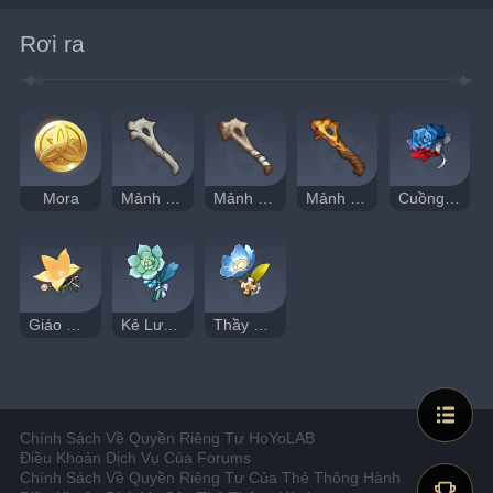
Rơi ra
Mora
Mảnh Xương Giòn Yếu
Mảnh Xương Chắc Chắn
Mảnh Xương Hóa Thạch
Cuồng Chiến
Giáo Quan
Kẻ Lưu Đày
Thầy Thuốc
Chính Sách Về Quyền Riêng Tư HoYoLAB
Điều Khoản Dịch Vụ Của Forums
Chính Sách Về Quyền Riêng Tư Của Thẻ Thông Hành