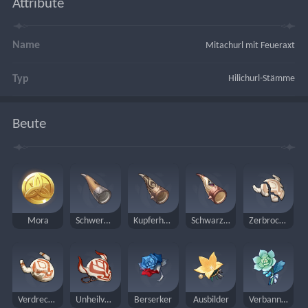
Attribute
Name
Mitachurl mit Feueraxt
Typ
Hilichurl-Stämme
Beute
Mora
Schweres Horn
Kupferhorn
Schwarzes Kristallhorn
Zerbrochene Maske
Verdreckte Maske
Unheilvolle Maske
Berserker
Ausbilder
Verbannter