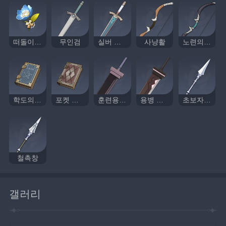
떠돌이 의사
무인검
실버 소드
사냥활
노련의 사냥활
학도의 노트
포켓 주술서
훈련용 대검
용병 중검
초보자의 장창
철촉창
갤러리