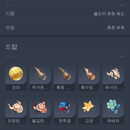
이름
불도끼 츄츄 폭도
유형
츄츄 부족
드랍
모라
무거운 나팔
흑동 나팔
흑수정 나팔
부서진 가면
오염된 가면
불길한 가면
전투광
교관
유배자