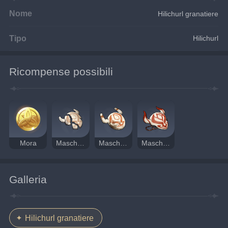
Nome
Hilichurl granatiere
Tipo
Hilichurl
Ricompense possibili
Mora
Maschera danneggiata
Maschera sporca
Maschera nefasta
Galleria
Hilichurl granatiere