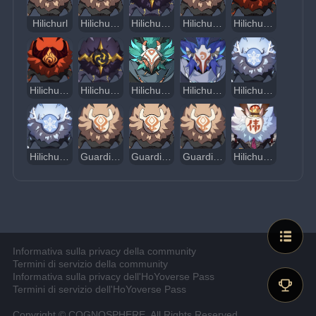
Hilichurl
Hilichurl balestriere
Hilichurl granatiere di Electro
Hilichurl combattente
Hilichurl berserker
Hilichurl balestriere di Pyro
Hilichurl balestriere di Electro
Hilichurl reietto di Anemo
Hilichurl reietto di Hydro
Hilichurl balestriere di Cryo
Hilichurl granatiere di Cryo
Guardia Hilichurl con scudo di ghiaccio
Guardia Hilichurl con scudo di legno
Guardia Hilichurl con scudo di roccia
Hilichurl inusuale
Informativa sulla privacy della community
Termini di servizio della community
Informativa sulla privacy dell'HoYoverse Pass
Termini di servizio dell'HoYoverse Pass
Copyright © COGNOSPHERE. All Rights Reserved.