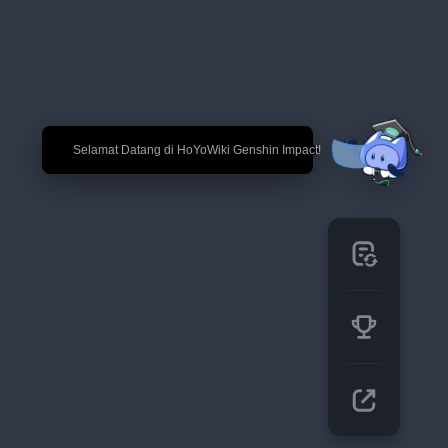
🎉 Selamat Datang di HoYoWiki Genshin Impact!