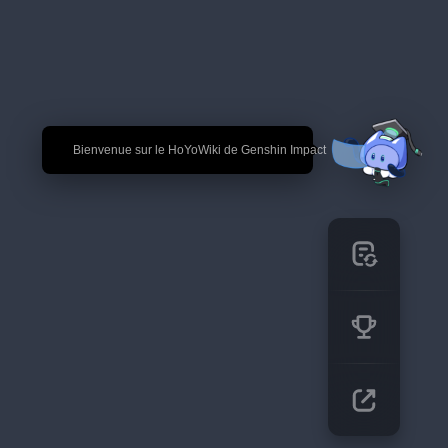
🎉 Bienvenue sur le HoYoWiki de Genshin Impact