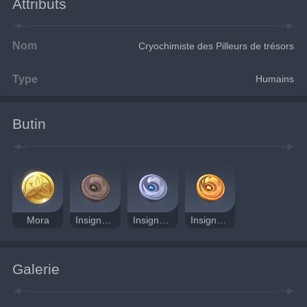
Attributs
Nom
Cryochimiste des Pilleurs de trésors
Type
Humains
Butin
Mora
Insigne des Pilleurs
Insigne de corbeau en argent
Insigne de corbeau en or
Galerie