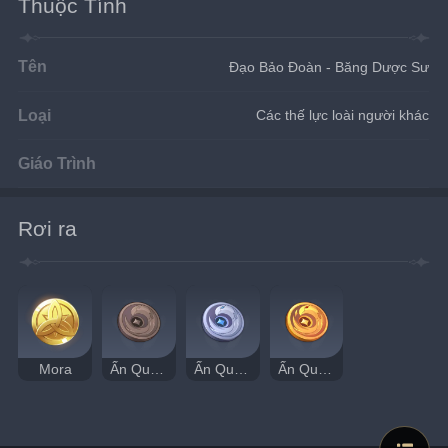
Thuộc Tính
Tên
Đạo Bảo Đoàn - Băng Dược Sư
Loại
Các thế lực loài người khác
Giáo Trình
Rơi ra
Mora
Ấn Quạ Tầm Bảo
Ấn Quạ Bạc Ẩn
Ấn Quạ Trộm Vàng