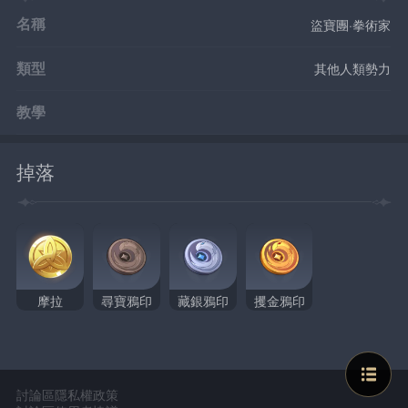
名稱
盜寶團·拳術家
類型
其他人類勢力
教學
掉落
摩拉
尋寶鴉印
藏銀鴉印
攫金鴉印
討論區隱私權政策