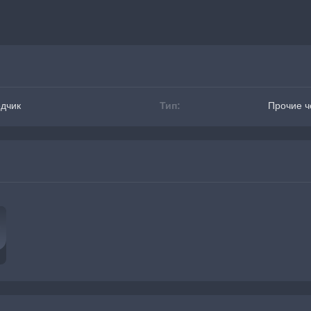
едчик
Тип:
Прочие ч