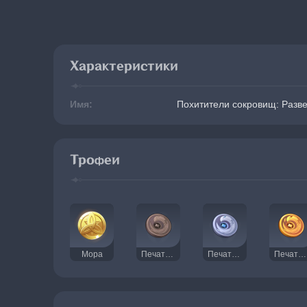
Характеристики
Имя:
Похитители сокровищ: Разв
Трофеи
Мора
Печать Похитителей сокровищ
Печать серебряного ворона
Печать золотого ворона