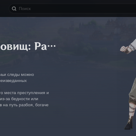
Похитители сокровищ: Разведчик
чьи следы можно 
 неизведанных 
го места преступления и 
из-за бедности или 
в на путь разбоя, богаче 