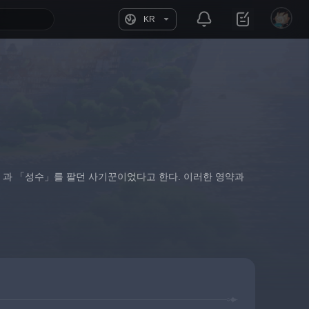
KR
」과 「성수」를 팔던 사기꾼이었다고 한다. 이러한 영약과 