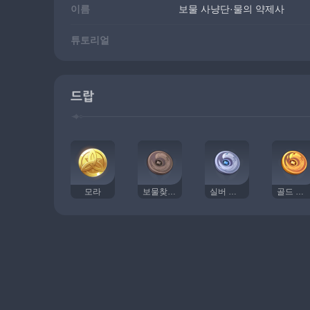
이름
보물 사냥단·물의 약제사
튜토리얼
드랍
모라
보물찾기 까마귀 휘장
실버 까마귀 휘장
골드 까마귀 휘장