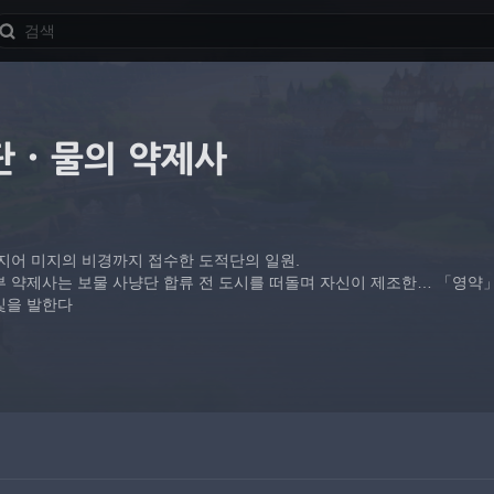
단·물의 약제사
심지어 미지의 비경까지 접수한 도적단의 일원.
부 약제사는 보물 사냥단 합류 전 도시를 떠돌며 자신이 제조한… 「영약
빛을 발한다