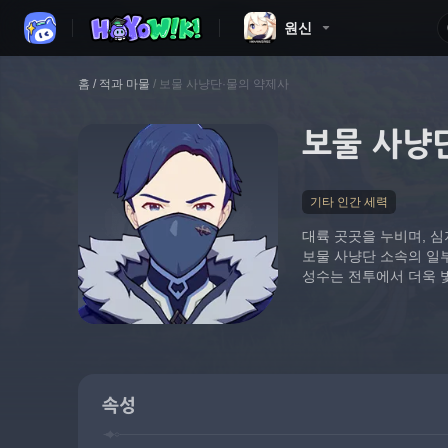
원신
홈
/
적과 마물
/
보물 사냥단·물의 약제사
보물 사냥
기타 인간 세력
대륙 곳곳을 누비며, 
보물 사냥단 소속의 일
성수는 전투에서 더욱 
속성