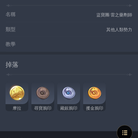
名稱
盜寶團·雷之藥劑師
類型
其他人類勢力
教學
掉落
摩拉
尋寶鴉印
藏銀鴉印
攫金鴉印