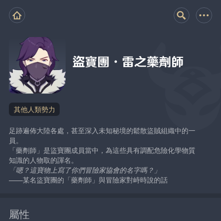
盜寶團·雷之藥劑師
其他人類勢力
足跡遍佈大陸各處，甚至深入未知秘境的鬆散盜賊組織中的一
員。
「藥劑師」是盜寶團成員當中，為這些具有調配危險化學物質
知識的人物取的諢名。
「嗯？這寶物上寫了你們冒險家協會的名字嗎？」
——某名盜寶團的「藥劑師」與冒險家對峙時說的話
屬性