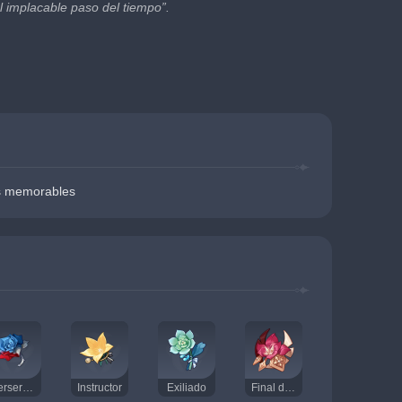
el implacable paso del tiempo”.
 memorables
Berserker
Instructor
Exiliado
Final del Gladiador