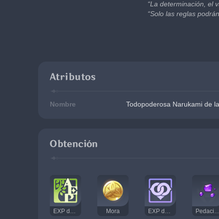
“La determinación, el v
“Solo las reglas podrá
Atributos
Nombre
Todopoderosa Narukami de la
Obtención
EXP de Aventura
Mora
EXP de Amistad
Pedacito de amatista va