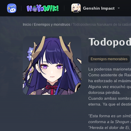
Genshin Impact
Inicio
/
Enemigos y monstruos
/
Todopoderosa Narukami de la catást
Todopod
Enemigos memorables
La poderosa marioneta
Como asistente de Raid
ha esforzado al máxim
Alguna vez escuchó que
dolorosa pérdida.
Cuando ambas sombras s
eterna. Ya que el desti
“Esta forma es un símb
conforma a la Shogun 
“Hereda el dolor de Ei,