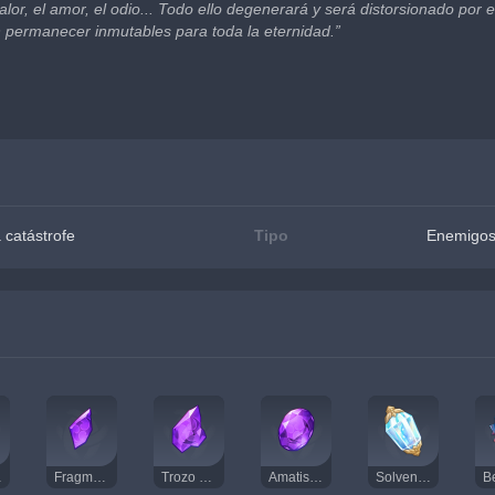
alor, el amor, el odio... Todo ello degenerará y será distorsionado por 
n permanecer inmutables para toda la eternidad.”
 catástrofe
Tipo
Enemigos
jrada
Fragmento de amatista vajrada
Trozo de amatista vajrada
Amatista vajrada
Solvente de sueños