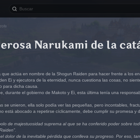
rofe
erosa Narukami de la cat
 que actúa en nombre de la Shogun Raiden para hacer frente a los e
en Ei y ejecutora de la eternidad, nunca cuestiona las cosas, no sient
o para dicha causa.
, durante el gobierno de Makoto y Ei, esta última tenía una responsab
e unieron, ella solo podía ver las pequeñas, pero incontables, fractu
no está abocado a repetirse cíclicamente, debe cumplir su promesa y de
olo de majestuosidad suprema al que se ha conferido poder sobre todo 
Raiden”.
 el dolor de la inevitable pérdida que conlleva su progreso. Por eso, t