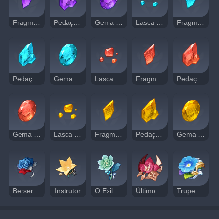
Fragmento de Ametista Vajrada
Pedaço de Ametista Vajrada
Gema de Ametista Vajrada
Lasca de Jade Shivada
Fragmento de Jade Shivada
Pedaço de Jade Shivada
Gema de Jade Shivada
Lasca de Ágata Agnidus
Fragmento de Ágata Agnidus
Pedaço de Ágata Agnidus
Gema de Ágata Agnidus
Lasca de Topázio Prithiva
Fragmento de Topázio Prithiva
Pedaço de Topázio Prithiva
Gema de Topázio Prithiva
Berserker
Instrutor
O Exilado
Último Juramento do Gladiador
Trupe Itinerante