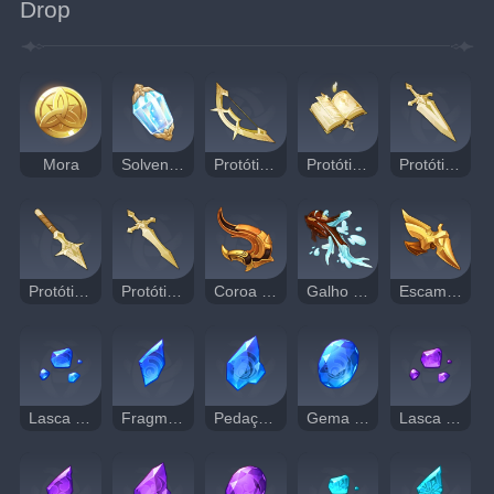
Drop
Mora
Solvente dos Sonhos
Protótipo do Arco do Território do Norte
Protótipo de Catalisador do Território do Norte
Protótipo de Espadão do Território do Norte
Protótipo de Lança do Território do Norte
Protótipo de Espada do Território do Norte
Coroa do Senhor dos Dragões
Galho de Jade de Sangue
Escama Dourada
Lasca de Lazurita Varunada
Fragmento de Lazurita Varunada
Pedaço de Lazurita Varunada
Gema de Lazurita Varunada
Lasca de Ametista Vajrada