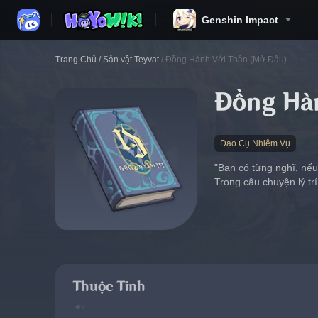
Genshin Impact
Trang Chủ
/
Sản vật Teyvat
/
Đồng Hành Với Thần (Mở Đầu)
Đồng Hà
Đạo Cụ Nhiệm Vụ
"Bạn có từng nghĩ, nế
Trong câu chuyện lý trí
Thuộc Tính