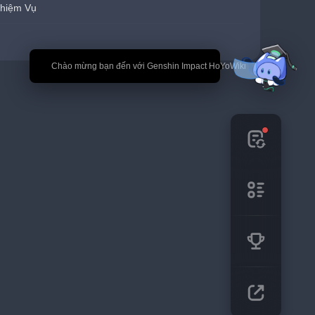
hiệm Vụ
🎉 Chào mừng bạn đến với Genshin Impact HoYoWiki