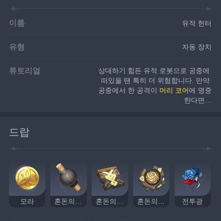
이름
유적 헌터
유형
자동 장치
튜토리얼
상대하기 힘든 유적 로봇으로 공중에 
떠있을 땐 특히 더 위험합니다. 만약 
공중에서 한 공격이 
머리 코어
에 명중
한다면…
드랍
모라
혼돈의 장치
혼돈의 회로
혼돈의 노심
전투광