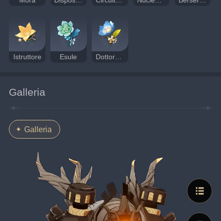
Mora
Dispositivo del caos
Circuito del caos
Nucleo del caos
Berserker
Istruttore
Esule
Dottoressa errante
Galleria
Galleria