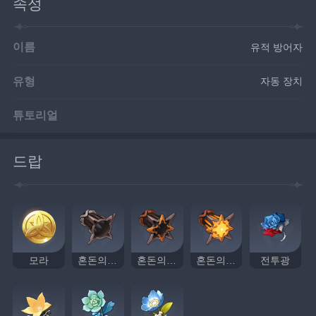
속성
이름
유적 방어자
유형
자동 장치
튜토리얼
드랍
모라
혼돈의 기관
혼돈의 중추
혼돈의 눈동자
전투광