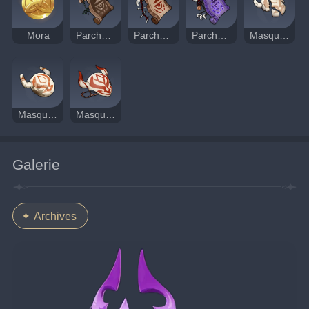
Mora
Parchemin divinatoire
Parchemin sigillé
Parchemin maudit
Masque endommagé
Masque sale
Masque sinistre
Galerie
Archives