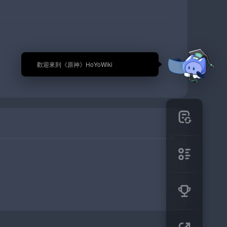
🎉 歡迎來到《原神》HoYoWiki