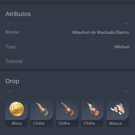
Atributos
Nome
Mitachurl do Machado Electro
Tipo
Hilichurl
Tutorial
Drop
Mora
Chifre Pesado
Chifre de Bronze Negro
Chifre de Cristal Preto
Máscara Danificada