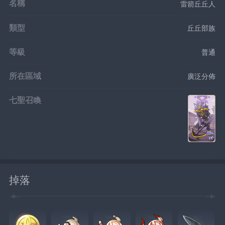
名稱
雷箭丘丘人
類型
丘丘部族
等級
普通
所在區域
廣泛分佈
七聖召喚
掉落