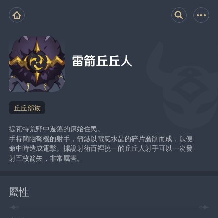
雷箭丘丘人
丘丘部族
提瓦特荒野中遊蕩的原始住民。
手持簡陋弩機的射手，箭鏃以電氣水晶的碎片磨削而成，以便
命中時造成電擊。據說射術百裡挑一的丘丘人射手可以一次發
射五枚箭矢，非常厲害。
屬性