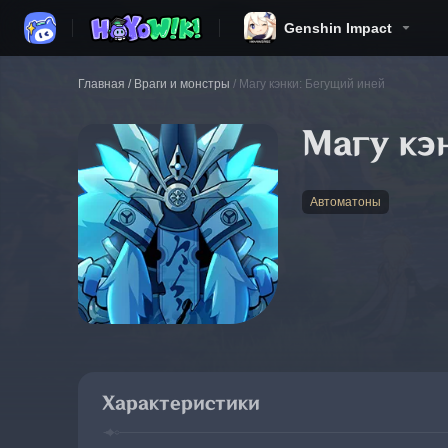
Genshin Impact
Главная
/
Враги и монстры
/
Магу кэнки: Бегущий иней
Магу кэ
Автоматоны
Характеристики