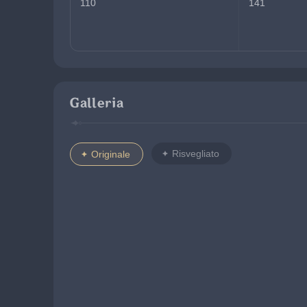
110
141
Galleria
Risvegliato
Originale