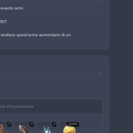
 evento armi
CRIT
hi brandisce quest'arma aumentano di un 
iali d'ascensione
5
5
3
10.000