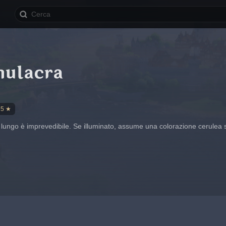
mulacra
5 ★
o lungo è imprevedibile. Se illuminato, assume una colorazione cerulea sc