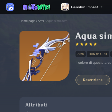
Genshin Impact
Home page
/
Armi
/
Aqua simulacra
Aqua si
Arco
DAN da CRIT
Il colore di questo arc
Descrizione
Attributi