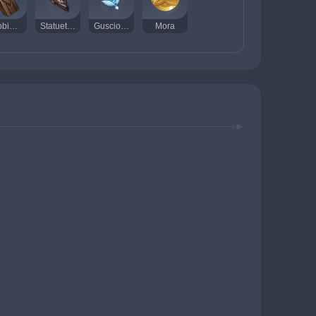
Sabbie brillanti di Guyun
Statuetta misteriosa
Guscio spettrale
Mora