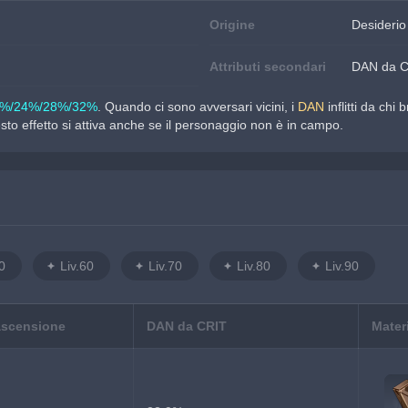
Origine
Desiderio
Attributi secondari
DAN da 
0%/24%/28%/32%
. Quando ci sono avversari vicini, i 
DAN
 inflitti da c
sto effetto si attiva anche se il personaggio non è in campo.
0
Liv.60
Liv.70
Liv.80
Liv.90
ascensione
DAN da CRIT
Mater