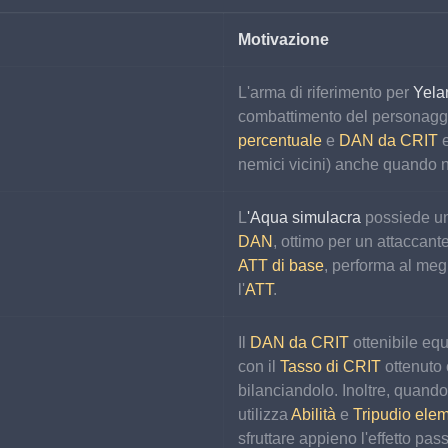
Motivazione
L'arma di riferimento per 
Yela
combattimento del personaggio
percentuale
 e 
DAN da CRIT
 
nemici vicini) anche quando 
L
'Aqua simulacra
 possiede un
DAN
, ottimo per un attaccant
ATT di base
, performa al meg
l'
ATT
.
Il 
DAN da CRIT
 ottenibile e
con il 
Tasso di CRIT
 ottenuto
bilanciandolo. Inoltre, quando
utilizza 
Abilità
 e 
Tripudio ele
sfruttare appieno l'effetto pas