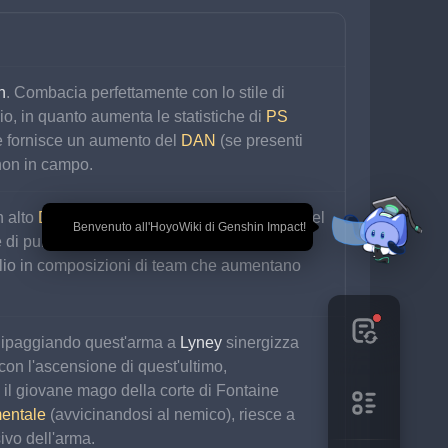
n
. Combacia perfettamente con lo stile di 
, in quanto aumenta le statistiche di 
PS 
e fornisce un aumento del 
DAN
 (se presenti 
non in campo.
 alto 
DAN da CRIT
 e un comodo aumento del 
🎉 Benvenuto all'HoyoWiki di Genshin Impact!
e di punta come 
Tartaglia
. A causa del basso 
lio in composizioni di team che aumentano 
quipaggiando quest'arma a
 Lyney
 sinergizza 
 con l'ascensione di quest'ultimo, 
 il giovane mago della corte di Fontaine 
mentale
 (avvicinandosi al nemico), riesce a 
sivo dell'arma.