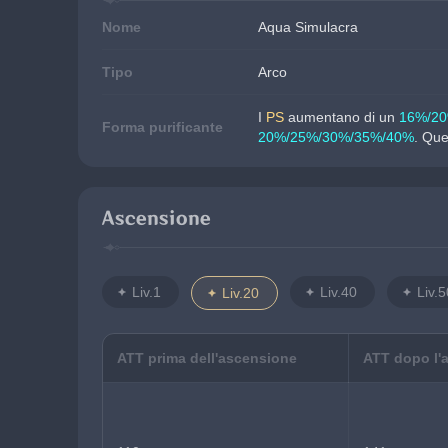
Nome
Aqua Simulacra
Tipo
Arco
I 
PS
 aumentano di un 
16%/2
Forma purificante
20%/25%/30%/35%/40%
. Que
Ascensione
Liv.1
Liv.40
Liv.5
Liv.20
ATT prima dell'ascensione
ATT dopo l'