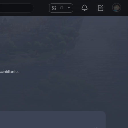
IT
intillante.