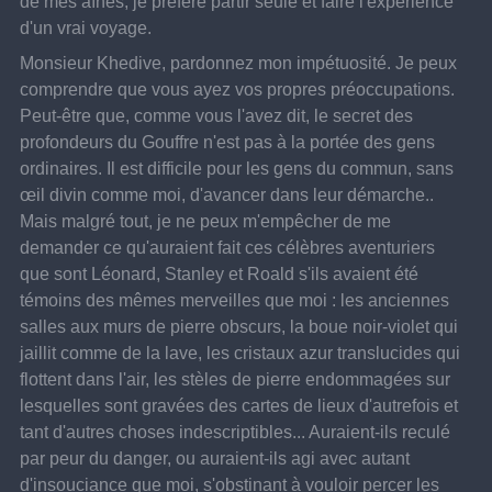
de mes aînés, je préfère partir seule et faire l'expérience 
d'un vrai voyage.
Monsieur Khedive, pardonnez mon impétuosité. Je peux 
comprendre que vous ayez vos propres préoccupations. 
Peut-être que, comme vous l'avez dit, le secret des 
profondeurs du Gouffre n'est pas à la portée des gens 
ordinaires. Il est difficile pour les gens du commun, sans 
œil divin comme moi, d'avancer dans leur démarche..
Mais malgré tout, je ne peux m'empêcher de me 
demander ce qu'auraient fait ces célèbres aventuriers 
que sont Léonard, Stanley et Roald s'ils avaient été 
témoins des mêmes merveilles que moi : les anciennes 
salles aux murs de pierre obscurs, la boue noir-violet qui 
jaillit comme de la lave, les cristaux azur translucides qui 
flottent dans l'air, les stèles de pierre endommagées sur 
lesquelles sont gravées des cartes de lieux d'autrefois et 
tant d'autres choses indescriptibles... Auraient-ils reculé 
par peur du danger, ou auraient-ils agi avec autant 
d'insouciance que moi, s'obstinant à vouloir percer les 