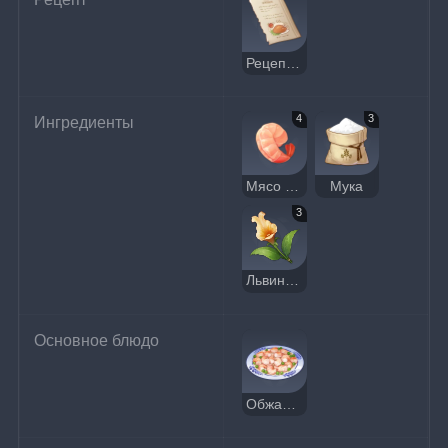
Рецепт: Обжаренные креветки
4
3
Ингредиенты
Мясо креветки
Мука
3
Львиный зев
Основное блюдо
Обжаренные креветки