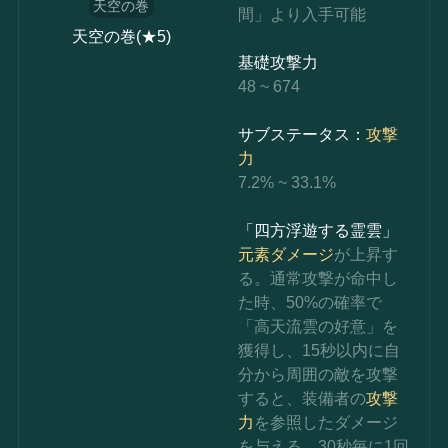
天空の巻
間」より入手可能
天空の巻(★5)
基礎攻撃力
48 ~ 674
サブステータス：
攻撃
力
7.2% ~ 33.1%
「四方浮遊する霊雲」
元素ダメージ
が上昇す
る。
通常攻撃が命中し
た時、50%の確率で
「高天流雲の好意」を
獲得し、15秒以内に自
分から周囲の敵を攻撃
すると、装備者の
攻撃
力
を参照したダメージ
を与える。30秒毎に1回