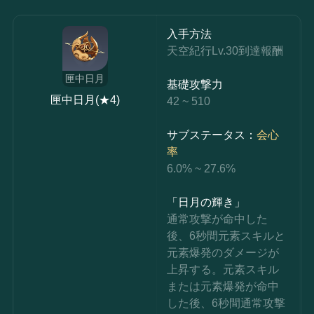
入手方法
天空紀行Lv.30到達報酬
匣中日月
基礎攻撃力
匣中日月(★4)
42 ~ 510
サブステータス：
会心
率
6.0% ~ 27.6%
「日月の輝き」
通常攻撃が命中した
後、6秒間元素スキルと
元素爆発のダメージが
上昇する。元素スキル
または元素爆発が命中
した後、6秒間通常攻撃