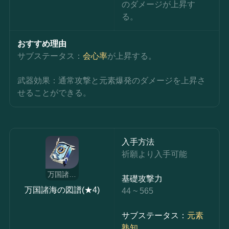
のダメージが上昇す
る。
おすすめ理由
サブステータス：
会心率
が上昇する。
武器効果：通常攻撃と元素爆発のダメージを上昇さ
せることができる。
入手方法
祈願より入手可能
万国諸海の図譜
基礎攻撃力
万国諸海の図譜(★4)
44 ~ 565
サブステータス：
元素
熟知