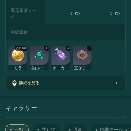
風元素ダメー
0.0%
0.0%
ジ
突破素材
20,000
1
3
3
モラ
自由のターコイズ・砕屑
オニカブトムシ
宝探しの鴉マーク
詳細を見る
ギャラリー
立ち絵
原画
待機モーション
一覧