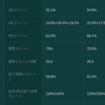
3段ダメージ
51.1%
54.9%
4段ダメージ
14.8%+16.3%+19.2%
15.9%+17.
5段ダメージ
61.5%
66.1%
重撃ダメージ
73%
78.5%
重撃スタミナ消費
25.0
25.0
落下期間のダメー
56.8%
61.5%
ジ
低空/高空落下攻撃
114%/142%
123%/153
ダメージ