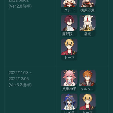
2022/08/02
(Ver.2.8前半)
クレー
楓原万葉
鹿野院平蔵
凝光
トーマ
2022/11/18 ~ 
2022/12/06
(Ver.3.2後半)
八重神子
タルタリヤ
レイラ
トーマ