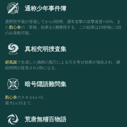
通称少年事件簿
鹿野院平蔵が登場してから5秒間、通常攻撃の攻撃速度+15%、ま
た
戮心拳
の「変格」効果を1層獲得する。この効果は10秒毎に1回
のみ発動可能。
真相究明捜査集
廻風蹴
で生成した捕縛の風穴による引き寄せ効果が強化され、継
続時間が延長され1秒になる。
暗号隠語難問集
戮心拳
のスキルLv.+3。
最大Lv.15まで。
荒唐無稽百物語