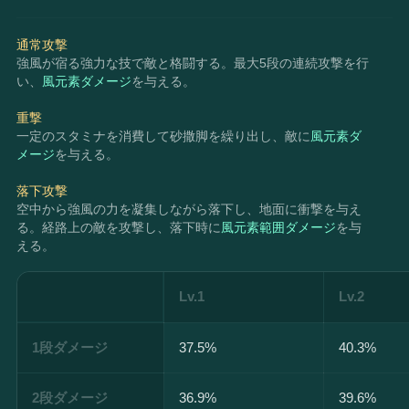
通常攻撃
強風が宿る強力な技で敵と格闘する。最大5段の連続攻撃を行
い、
風元素ダメージ
を与える。
重撃
一定のスタミナを消費して砂撒脚を繰り出し、敵に
風元素ダ
メージ
を与える。
落下攻撃
空中から強風の力を凝集しながら落下し、地面に衝撃を与え
る。経路上の敵を攻撃し、落下時に
風元素範囲ダメージ
を与
える。
Lv.1
Lv.2
1段ダメージ
37.5%
40.3%
2段ダメージ
36.9%
39.6%