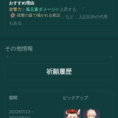
おすすめ理由
攻撃力
と
風元素ダメージ
が上昇する。「
残響の森で囁かれる夜話
」など、上記以外の代用
もある。
その他情報
祈願履歴
期間
ピックアップ
2022/07/13 ~ 