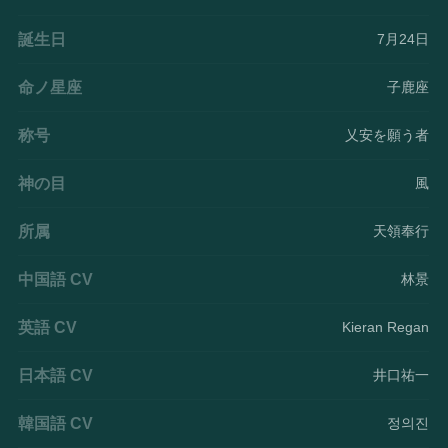
誕生日
7月24日
命ノ星座
子鹿座
称号
乂安を願う者
神の目
風
所属
天領奉行
中国語 CV
林景
英語 CV
Kieran Regan
日本語 CV
井口祐一
韓国語 CV
정의진