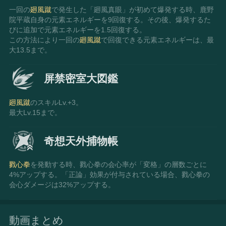
一回の
廻風蹴
で発生した「廻風真眼」が初めて爆発する時、鹿野
院平蔵自身の元素エネルギーを9回復する。その後、爆発するた
びに追加で元素エネルギーを1.5回復する。
この方法により一回の
廻風蹴
で回復できる元素エネルギーは、最
大13.5まで。
屏禁密室大図鑑
廻風蹴
のスキルLv.+3。
最大Lv.15まで。
奇想天外捕物帳
戮心拳
を発動する時、戮心拳の会心率が「変格」の層数ごとに
4%アップする。「正論」効果が付与されている場合、戮心拳の
会心ダメージは32%アップする。
動画まとめ