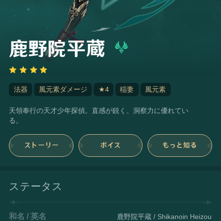
鹿野院平蔵
法器
風元素ダメージ
★4
稲妻
風元素
天領奉行の天才少年探偵。直感が鋭く、洞察力に優れてい
る。
ストーリー
ボイス
もっと知る
ステータス
和名 / 英名
鹿野院平蔵 / Shikanoin Heizou