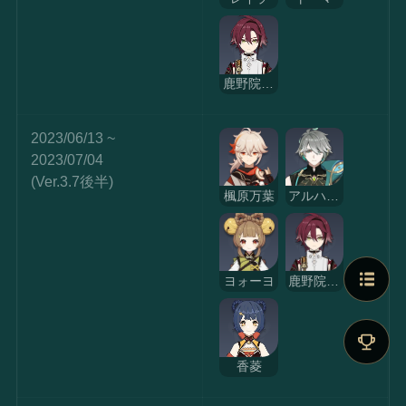
鹿野院平蔵
2023/06/13 ~ 
2023/07/04
(Ver.3.7後半)
楓原万葉
アルハイゼン
ヨォーヨ
鹿野院平蔵
香菱