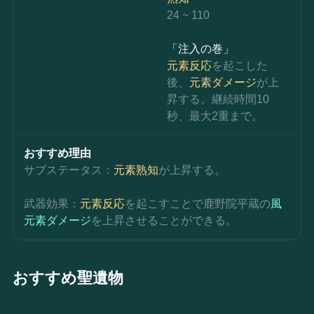
24 ~ 110
「注入の巻」
元素反応
を起こした
後、
元素ダメージ
が上
昇する。継続時間10
秒、最大2重まで。
おすすめ理由
サブステータス：
元素熟知
が上昇する。
武器効果：
元素反応
を起こすことで鹿野院平蔵の
風
元素ダメージ
を上昇させることができる。
おすすめ聖遺物