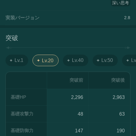
深い思考
実装バージョン
2.8
突破
Lv.1
Lv.40
Lv.50
Lv
Lv.20
突破前
突破後
基礎HP
2,296
2,963
基礎攻撃力
48
63
基礎防御力
147
190