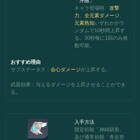
「序曲」
キャラ登場時、
攻撃
力
、
全元素ダメージ
、
元素熟知
いずれかがラ
ンダムで10秒間上昇す
る。30秒毎に1回のみ発
動可能。
おすすめ理由
サブステータス：
会心ダメージ
が上昇する。
武器効果：与えるダメージを上昇させることができ
る。
入手方法
限定祈願「神鋳賦形」
及び通常祈願「奔走世