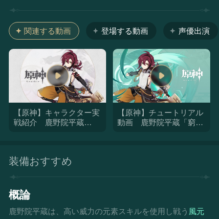
関連する動画
登場する動画
声優出演
【原神】キャラクター実
【原神】チュートリアル
戦紹介 鹿野院平蔵
動画 鹿野院平蔵「窮状
(CV：井口祐一)「暴風捜
を突き破りし疾風」（ナ
査線」
レーション 津田健次郎
ver.）
装備おすすめ
概論
鹿野院平蔵は、高い威力の元素スキルを使用し戦う
風元