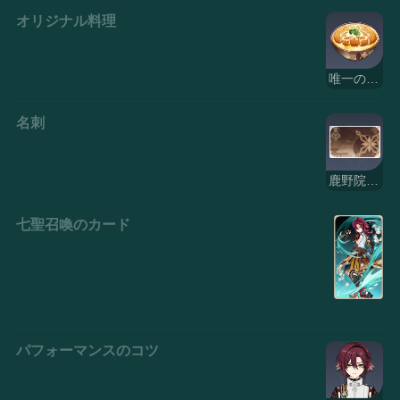
オリジナル料理
唯一の真相
名刺
鹿野院平蔵・鞠
七聖召喚のカード
パフォーマンスのコツ