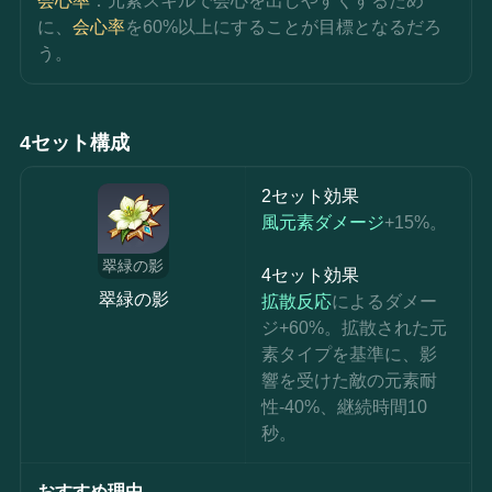
会心率
：元素スキルで会心を出しやすくするため
に、
会心率
を60%以上にすることが目標となるだろ
う。
4セット構成
2セット効果
風元素ダメージ
+15%。
翠緑の影
4セット効果
翠緑の影
拡散反応
によるダメー
ジ+60%。拡散された元
素タイプを基準に、影
響を受けた敵の元素耐
性-40%、継続時間10
秒。
おすすめ理由