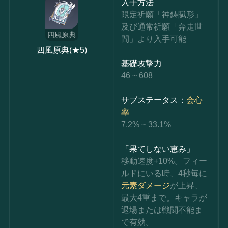
入手方法
限定祈願「神鋳賦形」
及び通常祈願「奔走世
四風原典
間」より入手可能
四風原典(★5)
基礎攻撃力
46 ~ 608
サブステータス：
会心
率
7.2% ~ 33.1%
「果てしない恵み」
移動速度+10%。フィー
ルドにいる時、4秒毎に
元素ダメージ
が上昇、
最大4重まで。キャラが
退場または戦闘不能ま
で有効。