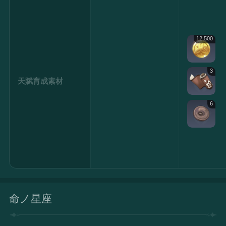
12,500
3
天賦育成素材
6
命ノ星座