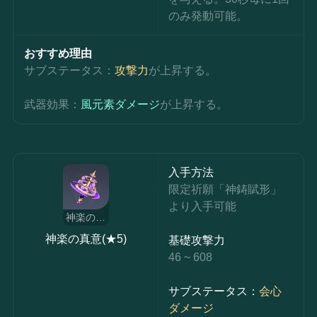
のみ発動可能。
おすすめ理由
サブステータス：
攻撃力
が上昇する。
武器効果：
風元素ダメージ
が上昇する。
入手方法
限定祈願「神鋳賦形」
より入手可能
神楽の真意
神楽の真意(★5)
基礎攻撃力
46 ~ 608
サブステータス：
会心
ダメージ