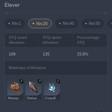
Élever
Niv.1
Niv.40
Niv.50
Niv.20
ATQ avant
ATQ après
Pourcentage
élévation
élévation
ATQ
109
135
15.9%
Matériaux d'élévation
3
3
2
Masque du lieutenant pernicieux
Statuette sinistre
Coquille spectrale