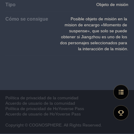
Tipo
Objeto de misión
Cómo se consigue
Posible objeto de misión en la 
mision de encargo 
«
Momento de 
suspense
»
, que solo se puede 
obtener si Jiangzhou es uno de los 
dos personajes seleccionados para 
la interacción de la misión.
Política de privacidad de la comunidad
Acuerdo de usuario de la comunidad
Política de privacidad de HoYoverse Pass
Acuerdo de usuario de HoYoverse Pass
Copyright © COGNOSPHERE. All Rights Reserved.