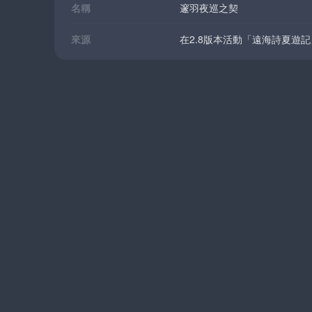
名稱
邃羽夜巡之契
來源
在2.8版本活動「遠海詩夏遊