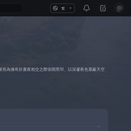
繁
被視為擁有於晝夜相交之際張開黑羽、以深邃夜色遮蔽天空