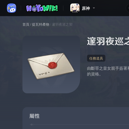
原神
首頁
/
提瓦特產物
/
邃羽夜巡之契
邃羽夜巡
任務道具
由斷罪之皇女親手簽署
的資格。
屬性