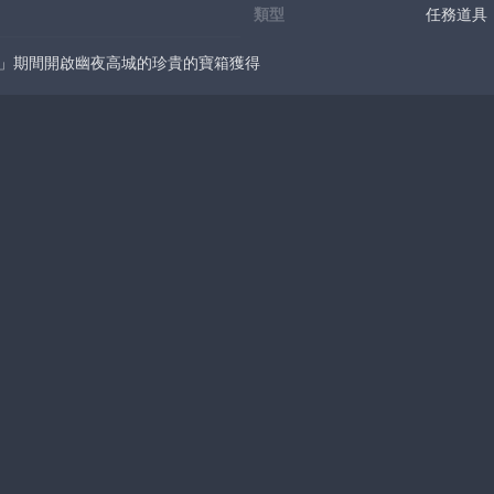
類型
任務道具
記」期間開啟幽夜高城的珍貴的寶箱獲得