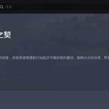
之契
和頒發，供使用者開通航行站點許可權的契約書信。能夠出示此信者，即