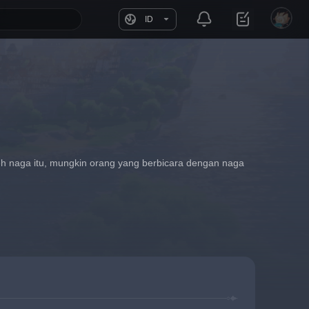
ID
eh naga itu, mungkin orang yang berbicara dengan naga 