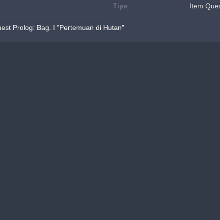
Tipe
Item Que
st Prolog: Bag. I "Pertemuan di Hutan"