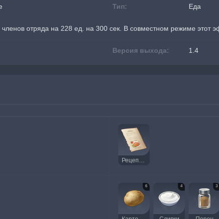
е
Тип:
Еда
х членов отряда на 228 ед. на 300 сек. В совместном режиме этот
Версия выхода:
1.4
Рецепт: Ароматное пюре
6
4
3