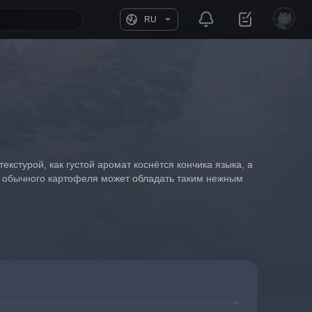
RU
кстурой, как густой аромат коснётся кончика языка, а 
из обычного картофеля может обладать таким нежным 