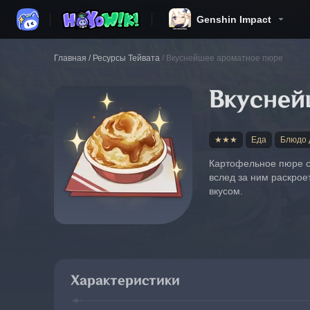
Genshin Impact
Главная
/
Ресурсы Тейвата
/
Вкуснейшее ароматное пюре
Вкусней
★★★
Еда
Блюдо 
Картофельное пюре с 
вслед за ним раскрое
вкусом.
Характеристики