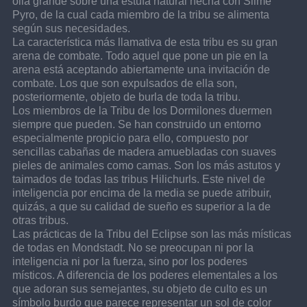
olla grande sobre una estufa natural hecha con Slime 
Pyro, de la cual cada miembro de la tribu se alimenta 
según sus necesidades.
La característica más llamativa de esta tribu es su gran 
arena de combate. Todo aquel que pone un pie en la 
arena está aceptando abiertamente una invitación de 
combate. Los que son expulsados de ella son, 
posteriormente, objeto de burla de toda la tribu.
Los miembros de la Tribu de los Dormilones duermen 
siempre que pueden. Se han construido un entorno 
especialmente propicio para ello, compuesto por 
sencillas cabañas de madera amuebladas con suaves 
pieles de animales como camas. Son los más astutos y 
taimados de todas las tribus Hilichurls. Este nivel de 
inteligencia por encima de la media se puede atribuir, 
quizás, a que su calidad de sueño es superior a la de 
otras tribus.
Las prácticas de la Tribu del Eclipse son las más místicas 
de todas en Mondstadt. No se preocupan ni por la 
inteligencia ni por la fuerza, sino por los poderes 
místicos. A diferencia de los poderes elementales a los 
que adoran sus semejantes, su objeto de culto es un 
símbolo burdo que parece representar un sol de color 