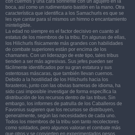
con cuernos y una cara sonriente con un agujero en la 
boca, así como un rudimentario bastón en la mano. Otra 
característica que identifica a los Samachurls es que se 
les oye cantar para sí mismos un himno o encantamiento 
ininteligible.
La edad no siempre es el factor decisivo en cuanto al 
estatus de los miembros de la tribu. En algunas de ellas, 
los Hilichurls físicamente más grandes con habilidades 
de combate superiores están por encima de los 
chamanes. Con un liderazgo de este tipo, tales tribus 
tienden a ser más agresivas. Sus jefes pueden ser 
fácilmente identificados por su gran estatura y sus 
ostentosas máscaras, que también llevan cuernos.
Debido a la hostilidad de los Hilichurls hacia los 
forasteros, junto con las obvias barreras de idioma, ha 
sido casi imposible investigar de forma específica la 
distribución de los recursos dentro de las tribus. Sin 
embargo, los informes de patrulla de los Caballeros de 
Favonius sugieren que los recursos se distribuyen, 
generalmente, según las necesidades de cada uno. 
Todos los miembros de la tribu son tanto recolectores 
como soldados, pero algunos valoran el combate más 
que otros y se convierten en experimentados pesos 