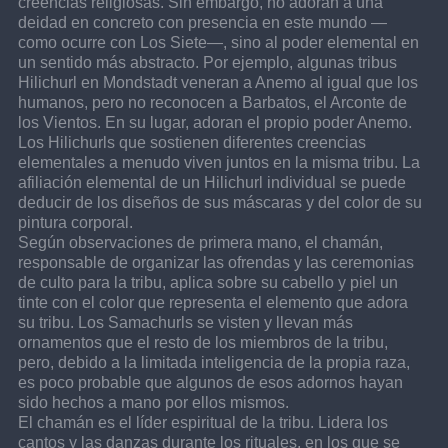
creencias religiosas. Sin embargo, no adoran a una 
deidad en concreto con presencia en este mundo —
como ocurre con Los Siete—, sino al poder elemental en 
un sentido más abstracto. Por ejemplo, algunas tribus 
Hilichurl en Mondstadt veneran a Anemo al igual que los 
humanos, pero no reconocen a Barbatos, el Arconte de 
los Vientos. En su lugar, adoran el propio poder Anemo. 
Los Hilichurls que sostienen diferentes creencias 
elementales a menudo viven juntos en la misma tribu. La 
afiliación elemental de un Hilichurl individual se puede 
deducir de los diseños de sus máscaras y del color de su 
pintura corporal.
Según observaciones de primera mano, el chamán, 
responsable de organizar las ofrendas y las ceremonias 
de culto para la tribu, aplica sobre su cabello y piel un 
tinte con el color que representa el elemento que adora 
su tribu. Los Samachurls se visten y llevan más 
ornamentos que el resto de los miembros de la tribu, 
pero, debido a la limitada inteligencia de la propia raza, 
es poco probable que algunos de esos adornos hayan 
sido hechos a mano por ellos mismos.
El chamán es el líder espiritual de la tribu. Lidera los 
cantos y las danzas durante los rituales, en los que se 