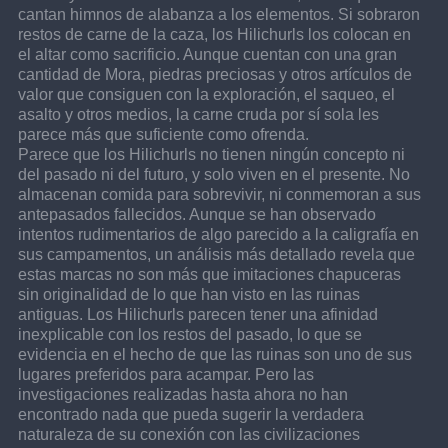
cantan himnos de alabanza a los elementos. Si sobraron 
restos de carne de la caza, los Hilichurls los colocan en 
el altar como sacrificio. Aunque cuentan con una gran 
cantidad de Mora, piedras preciosas y otros artículos de 
valor que consiguen con la exploración, el saqueo, el 
asalto y otros medios, la carne cruda por sí sola les 
parece más que suficiente como ofrenda.
Parece que los Hilichurls no tienen ningún concepto ni 
del pasado ni del futuro, y solo viven en el presente. No 
almacenan comida para sobrevivir, ni conmemoran a sus 
antepasados fallecidos. Aunque se han observado 
intentos rudimentarios de algo parecido a la caligrafía en 
sus campamentos, un análisis más detallado revela que 
estas marcas no son más que imitaciones chapuceras 
sin originalidad de lo que han visto en las ruinas 
antiguas. Los Hilichurls parecen tener una afinidad 
inexplicable con los restos del pasado, lo que se 
evidencia en el hecho de que las ruinas son uno de sus 
lugares preferidos para acampar. Pero las 
investigaciones realizadas hasta ahora no han 
encontrado nada que pueda sugerir la verdadera 
naturaleza de su conexión con las civilizaciones 