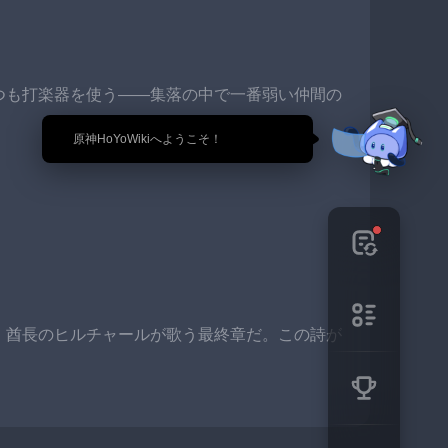
つも打楽器を使う——集落の中で一番弱い仲間の
🎉 原神HoYoWikiへようこそ！
、酋長のヒルチャールが歌う最終章だ。この詩が