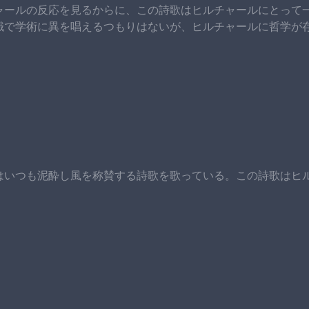
ャールの反応を見るからに、この詩歌はヒルチャールにとって
識で学術に異を唱えるつもりはないが、ヒルチャールに哲学が
はいつも泥酔し風を称賛する詩歌を歌っている。この詩歌はヒ