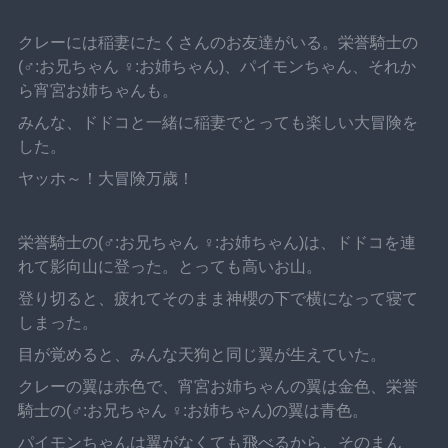
クレーには稲妻にたくさんのお友達がいる。栄誉騎士の
(♂:お兄ちゃん ♀:お姉ちゃん)、パイモンちゃん、それか
ら宵宮お姉ちゃんも。
みんな、ドドコと一緒に稲妻でとっても楽しい大冒険を
した。
ヤッホ～！大冒険万歳！
栄誉騎士の(♂:お兄ちゃん ♀:お姉ちゃん)は、ドドコを連
れて影向山に登った。とっても高いお山。
登り切ると、疲れてそのまま神櫻の下で横になって寝て
しまった。
目が覚めると、みんな天狗と同じ翼が生えていた。
クレーの翼は赤色で、宵宮お姉ちゃんの翼は金色、栄誉
騎士の(♂:お兄ちゃん ♀:お姉ちゃん)の翼は青色。
パイモンちゃんは翼がなくても飛べるから、そのまん