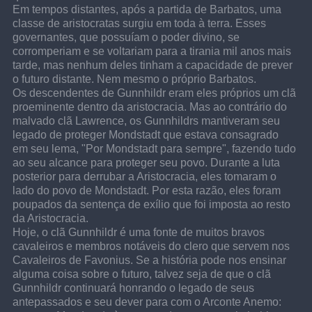
Em tempos distantes, após a partida de Barbatos, uma 
classe de aristocratas surgiu em toda à terra. Esses 
governantes, que possuíam o poder divino, se 
corromperiam e se voltariam para a tirania mil anos mais 
tarde, mas nenhum deles tinham a capacidade de prever 
o futuro distante. Nem mesmo o próprio Barbatos.
Os descendentes de Gunnhildr eram eles próprios um clã 
proeminente dentro da aristocracia. Mas ao contrário do 
malvado clã Lawrence, os Gunnhildrs mantiveram seu 
legado de proteger Mondstadt que estava consagrado 
em seu lema, "Por Mondstadt para sempre", fazendo tudo 
ao seu alcance para proteger seu povo. Durante a luta 
posterior para derrubar a Aristocracia, eles tomaram o 
lado do povo de Mondstadt. Por esta razão, eles foram 
poupados da sentença de exílio que foi imposta ao resto 
da Aristocracia.
Hoje, o clã Gunnhildr é uma fonte de muitos bravos 
cavaleiros e membros notáveis do clero que servem nos 
Cavaleiros de Favonius. Se a história pode nos ensinar 
alguma coisa sobre o futuro, talvez seja de que o clã 
Gunnhildr continuará honrando o legado de seus 
antepassados e seu dever para com o Arconte Anemo: 