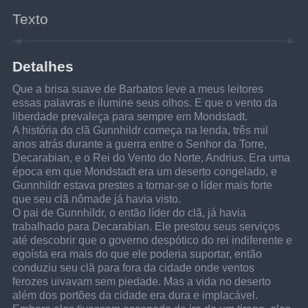
Texto
Detalhes
Que a brisa suave de Barbatos leve a meus leitores 
essas palavras e ilumine seus olhos. E que o vento da 
liberdade prevaleça para sempre em Mondstadt.
A história do clã Gunnhildr começa na lenda, três mil 
anos atrás durante a guerra entre o Senhor da Torre, 
Decarabian, e o Rei do Vento do Norte, Andrius. Era uma 
época em que Mondstadt era um deserto congelado, e 
Gunnhildr estava prestes a tornar-se o líder mais forte 
que seu clã nômade já havia visto.
O pai de Gunnhildr, o então líder do clã, já havia 
trabalhado para Decarabian. Ele prestou seus serviços 
até descobrir que o governo despótico do rei indiferente e 
egoísta era mais do que ele poderia suportar, então 
conduziu seu clã para fora da cidade onde ventos 
ferozes uivavam sem piedade. Mas a vida no deserto 
além dos portões da cidade era dura e implacável. 